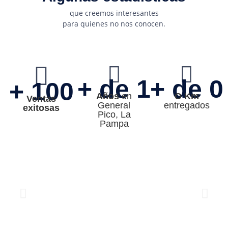
que creemos interesantes
para quienes no nos conocen.
+ de 
1
+ de 
0
+ 
100
Años
en
O Km
Ventas
General
entregados
exitosas
Pico, La
Pampa