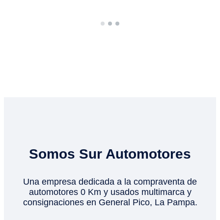
COMPRÁ EN SUR AUTOMOTORES
Regalá a tu familia un auto
para recordar toda la vida
Tenemos muchas opciones para que elijas lo que tu
familia disfrutará
PREGUNTAR POR OKM
VER USADOS
Somos Sur Automotores
Una empresa dedicada a la compraventa de
automotores 0 Km y usados multimarca y
consignaciones en General Pico, La Pampa.