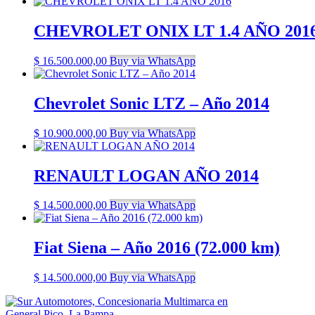
CHEVROLET ONIX LT 1.4 AÑO 201
$
16.500.000,00
Buy via WhatsApp
Chevrolet Sonic LTZ – Año 2014
$
10.900.000,00
Buy via WhatsApp
RENAULT LOGAN AÑO 2014
$
14.500.000,00
Buy via WhatsApp
Fiat Siena – Año 2016 (72.000 km)
$
14.500.000,00
Buy via WhatsApp