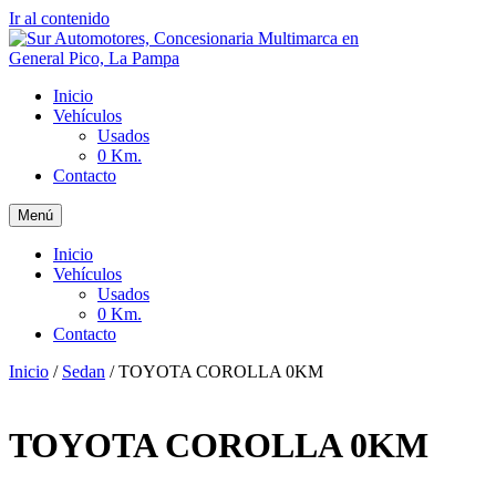
Ir al contenido
Inicio
Vehículos
Usados
0 Km.
Contacto
Menú
Inicio
Vehículos
Usados
0 Km.
Contacto
Inicio
/
Sedan
/ TOYOTA COROLLA 0KM
TOYOTA COROLLA 0KM