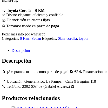
ChatGPT dijo:
🚗
Toyota Corolla – 0 KM
✅ Diseño elegante, eficiente y confiable
💰 Financiación en
cuotas fijas
♻️ Tomamos usado en
parte de pago
Pedir más info por whatsapp
Categorías:
0 Km.
,
Sedan
Etiquetas:
0km
,
corolla
,
toyota
Descripción
Descripción
🔄 ¡Aceptamos tu auto como parte de pago! 🔄 💳💲 Financiación en
📍 Ubicación: General Pico, La Pampa – Calle 9 Esquina 118
📞 Teléfono: 2302 603403 (Gabriel Alvarez) ☎️
Productos relacionados